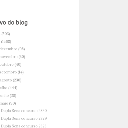
vo do blog
6
(503)
5
(1568)
dezembro
(98)
novembro
(50)
outubro
(40)
setembro
(14)
agosto
(230)
julho
(444)
junho
(30)
maio
(90)
Dupla Sena concurso 2830
Dupla Sena concurso 2829
Dupla Sena concurso 2828