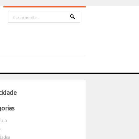
cidade
orias
ária
s
dades