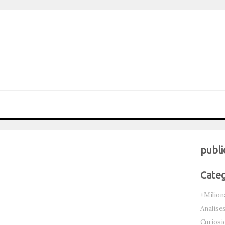
publi
Categ
+Milion
Analise
Curiosi