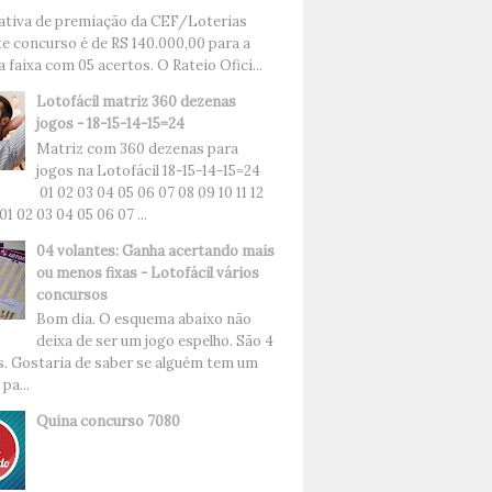
ativa de premiação da CEF/Loterias
te concurso é de RS 140.000,00 para a
 faixa com 05 acertos. O Rateio Ofici...
Lotofácil matriz 360 dezenas
jogos - 18-15-14-15=24
Matriz com 360 dezenas para
jogos na Lotofácil 18-15-14-15=24
01 02 03 04 05 06 07 08 09 10 11 12
 01 02 03 04 05 06 07 ...
04 volantes: Ganha acertando mais
ou menos fixas - Lotofácil vários
concursos
Bom dia. O esquema abaixo não
deixa de ser um jogo espelho. São 4
s. Gostaria de saber se alguém tem um
pa...
Quina concurso 7080