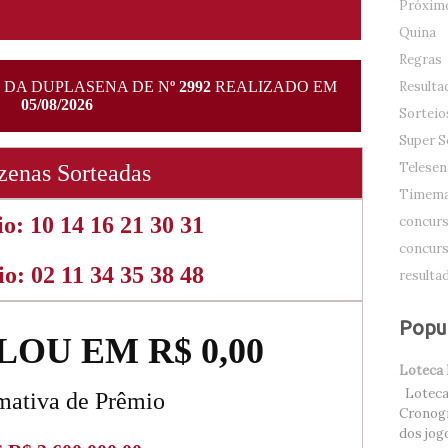
Próximo
Quina
Regras
Resulta
Sorteio
Super S
Telesen
Timema
concurs
concurs
resulta
Popu
Loteca
Loteca 
Cronogr
dos jog