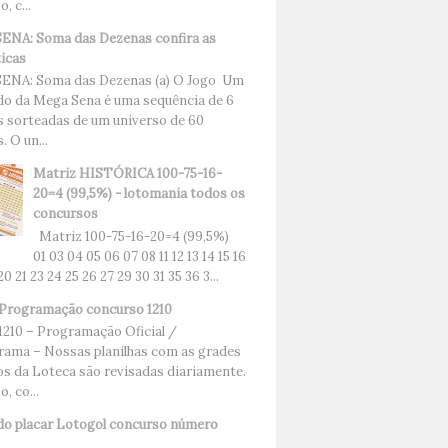
, c...
NA: Soma das Dezenas confira as
ticas
ENA: Soma das Dezenas (a) O Jogo Um
do da Mega Sena é uma sequência de 6
 sorteadas de um universo de 60
 O un...
Matriz HISTÓRICA 100-75-16-
20=4 (99,5%) - lotomania todos os
concursos
Matriz 100-75-16-20=4 (99,5%)
01 03 04 05 06 07 08 11 12 13 14 15 16
 20 21 23 24 25 26 27 29 30 31 35 36 3...
Programação concurso 1210
1210 – Programação Oficial /
ama – Nossas planilhas com as grades
os da Loteca são revisadas diariamente.
, co...
do placar Lotogol concurso número