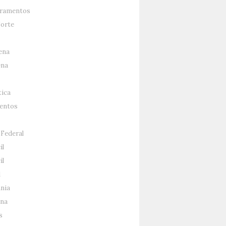
ramentos
Sorte
ena
ena
tica
entos
 Federal
il
il
l
nia
na
s