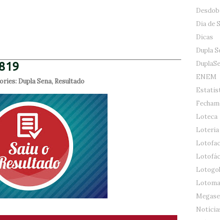
Desdob
Dia de 
Dicas
Dupla S
DuplaS
2819
ENEM
ories:
Dupla Sena
,
Resultado
Estatis
Fecham
Loteca
Loteria
Lotofac
Lotofác
Lotogo
Lotoma
Megase
Notícia