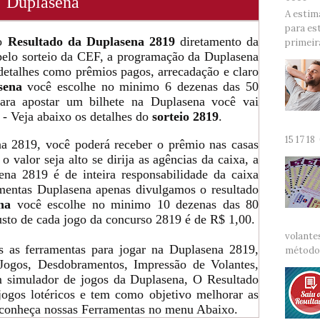
A estim
para es
primeira
15 17 18
volante
método 