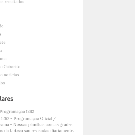
s resultados
do
s
ete
a
nia
o Gabarito
o notícias
dos
lares
 Programação 1262
1262 – Programação Oficial /
ama – Nossas planilhas com as grades
os da Loteca são revisadas diariamente.