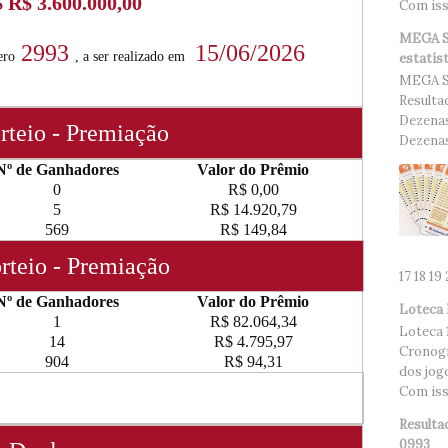
Com isso
MEGA SE
estatís
MEGA S
Resulta
Dezenas
Dezenas.
17 18 19
Loteca 
Loteca 
Cronogr
dos jog
Com isso
Resulta
0993