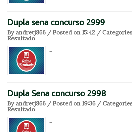
Dupla sena concurso 2999
By andretj866 / Posted on 15:42 / Categorie
Resultado
...
Dupla Sena concurso 2998
By andretj866 / Posted on 19:36 / Categorie
Resultado
...