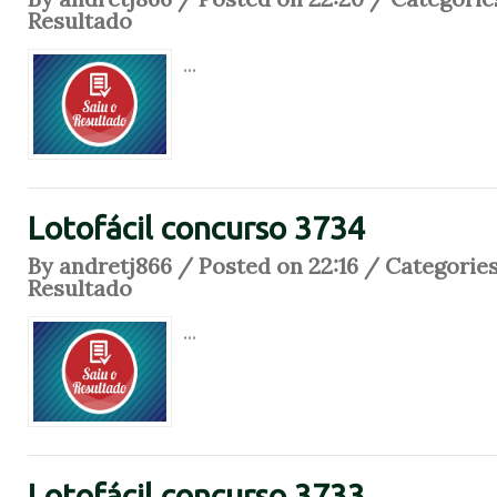
Resultado
...
Lotofácil concurso 3734
By andretj866 / Posted on 22:16 / Categorie
Resultado
...
Lotofácil concurso 3733