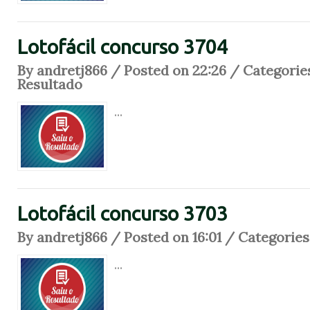
Lotofácil concurso 3704
By andretj866 / Posted on 22:26 / Categorie
Resultado
...
Lotofácil concurso 3703
By andretj866 / Posted on 16:01 / Categories
...