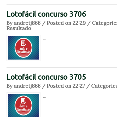
Lotofácil concurso 3706
By andretj866 / Posted on 22:29 / Categorie
Resultado
...
Lotofácil concurso 3705
By andretj866 / Posted on 22:27 / Categorie
...