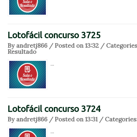
Lotofácil concurso 3725
By andretj866 / Posted on 13:32 / Categorie
Resultado
...
Lotofácil concurso 3724
By andretj866 / Posted on 13:31 / Categories
...