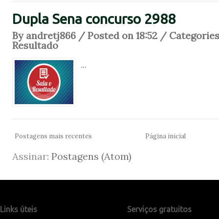
Dupla Sena concurso 2988
By andretj866 / Posted on 18:52 / Categorie
Resultado
...
Postagens mais recentes
Página inicial
Assinar:
Postagens (Atom)
Links úteis
Serviços gratuitos