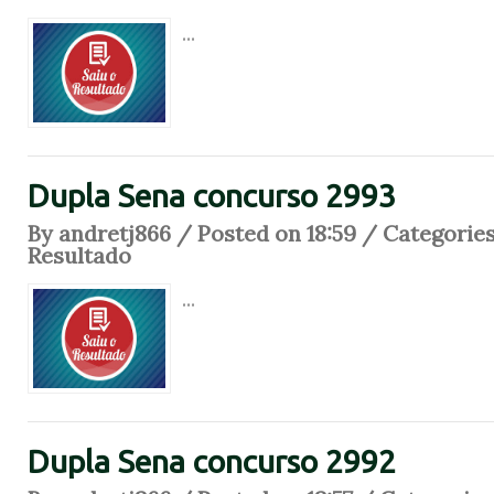
...
Dupla Sena concurso 2993
By andretj866 / Posted on 18:59 / Categorie
Resultado
...
Dupla Sena concurso 2992