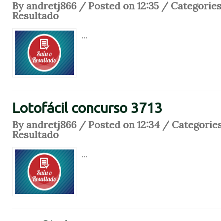
By andretj866 / Posted on 12:35 / Categorie
Resultado
...
Lotofácil concurso 3713
By andretj866 / Posted on 12:34 / Categorie
Resultado
...