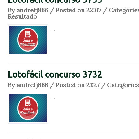
By andretj866 / Posted on 22:07 / Categorie
Resultado
...
Lotofácil concurso 3732
By andretj866 / Posted on 21:27 / Categories
...