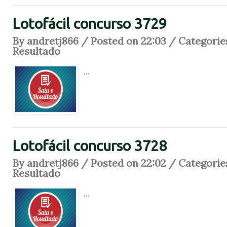
Lotofácil concurso 3729
By andretj866 / Posted on 22:03 / Categorie
Resultado
...
Lotofácil concurso 3728
By andretj866 / Posted on 22:02 / Categorie
Resultado
...