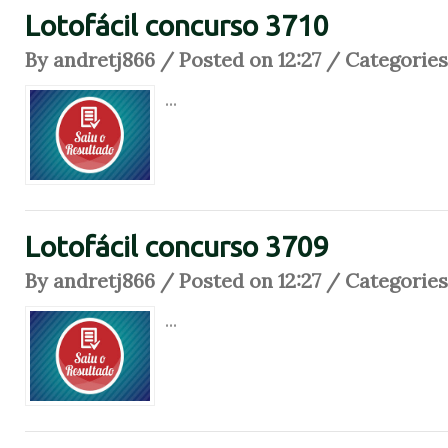
Lotofácil concurso 3710
By andretj866 / Posted on 12:27 / Categories
...
Lotofácil concurso 3709
By andretj866 / Posted on 12:27 / Categories
...