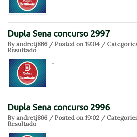
Dupla Sena concurso 2997
By andretj866 / Posted on 19:04 / Categorie
Resultado
...
Dupla Sena concurso 2996
By andretj866 / Posted on 19:02 / Categorie
Resultado
...