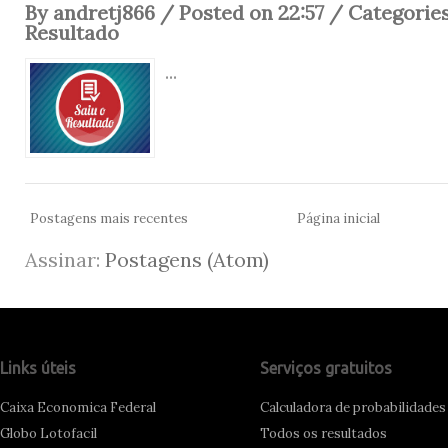
By andretj866 / Posted on 22:57 / Categorie
Resultado
...
Postagens mais recentes
Página inicial
Assinar:
Postagens (Atom)
Links úteis
Serviços gratuitos
Caixa Economica Federal
Calculadora de probabilidades
Globo Lotofacil
Todos os resultados