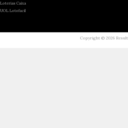
Loterias Caixa
UOL Lotofacil
Copyright ©
2026
Resul