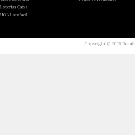
Loterias Caixa
UOL Lotofacil
Copyright ©
2026
Resul