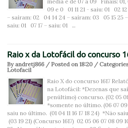
média é de 07 a 09 Finais: 01, 0
09 e 0 01 11 21 - saiu: 01 02 1
– saíram: 02 04 14 24 – saíram: 03 05 15 25 
saiu: 01 07 17 – saiu: 01 ...
Raio x da Lotofácil do concurso 
By andretj866 / Posted on 18:20 / Categorie
Lotofacil
Raio X do concurso 1617 Relat
na Lotofácil: *Dezenas que sa
penúltimo) concurso. (02 05 08
*somente no último. (06 07 09 
saiu no último. (01 04 11 16 17 18 24) *Não sai
(03 19 21) (Concurso 1617) 02 05 06 07 08 09 10