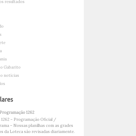
s resultados
do
s
ete
a
nia
o Gabarito
o notícias
dos
lares
 Programação 1262
1262 – Programação Oficial /
ama – Nossas planilhas com as grades
os da Loteca são revisadas diariamente.