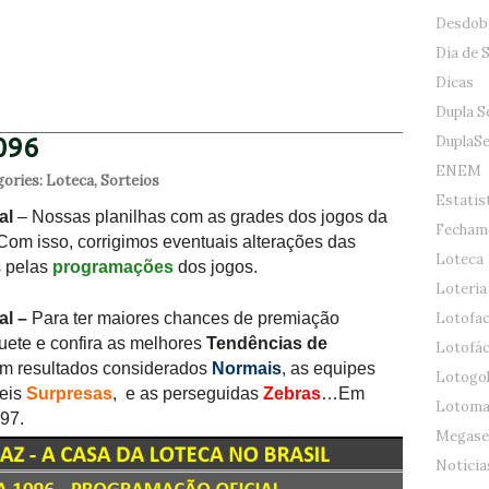
Desdob
Dia de 
Dicas
Dupla S
DuplaS
096
ENEM
gories:
Loteca
,
Sorteios
Estatis
al
– Nossas planilhas com as grades dos jogos da
Fecham
Com isso, corrigimos eventuais alterações das
Loteca
s pelas
programações
dos jogos.
Loteria
al –
Para ter maiores chances de premiação
Lotofac
uete e confira as melhores
Tendências de
Lotofác
m resultados considerados
Normais
, as equipes
Lotogo
veis
Surpresas
, e as perseguidas
Zebras
…Em
Lotoma
97.
Megase
Notícia