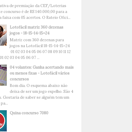
ativa de premiação da CEF/Loterias
te concurso é de RS 140.000,00 para a
 faixa com 05 acertos. O Rateio Ofici...
Lotofácil matriz 360 dezenas
jogos - 18-15-14-15=24
Matriz com 360 dezenas para
jogos na Lotofácil 18-15-14-15=24
01 02 03 04 05 06 07 08 09 10 11 12
 01 02 03 04 05 06 07 ...
04 volantes: Ganha acertando mais
ou menos fixas - Lotofácil vários
concursos
Bom dia. O esquema abaixo não
deixa de ser um jogo espelho. São 4
s. Gostaria de saber se alguém tem um
pa...
Quina concurso 7080