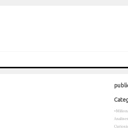
publi
Categ
+Milion
Analise
Curiosi