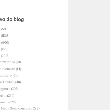
vo do blog
6
(503)
5
(1568)
4
(600)
3
(829)
2
(2015)
dezembro
(10)
novembro
(14)
outubro
(41)
setembro
(48)
agosto
(206)
julho
(230)
junho
(622)
Mega Sena concurso 2827