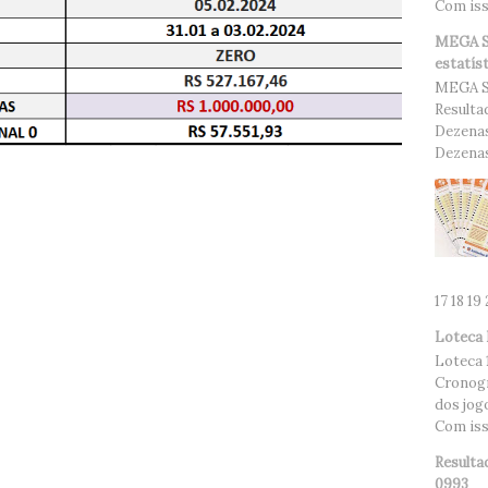
Com isso
MEGA SE
estatís
MEGA S
Resulta
Dezenas
Dezenas.
17 18 19
Loteca 
Loteca 
Cronogr
dos jog
Com isso
Resulta
0993