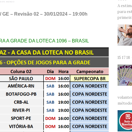
 ESTE ANÚNCIO
A estim
para es
/ GE – Revisão 02 – 30/01/2024 – 19:00h
primeira
A A GRADE DA LOTECA 1096 – BRASIL
15 17 18
volante
método 