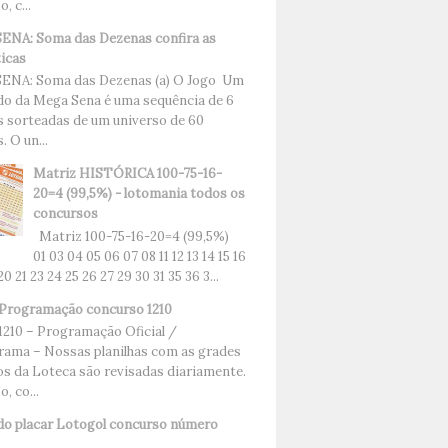
, c...
NA: Soma das Dezenas confira as
ticas
ENA: Soma das Dezenas (a) O Jogo Um
do da Mega Sena é uma sequência de 6
 sorteadas de um universo de 60
 O un...
Matriz HISTÓRICA 100-75-16-
20=4 (99,5%) - lotomania todos os
concursos
Matriz 100-75-16-20=4 (99,5%)
01 03 04 05 06 07 08 11 12 13 14 15 16
 20 21 23 24 25 26 27 29 30 31 35 36 3...
Programação concurso 1210
1210 – Programação Oficial /
ama – Nossas planilhas com as grades
os da Loteca são revisadas diariamente.
, co...
do placar Lotogol concurso número