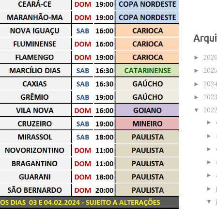
Arqui
202
►
202
►
202
►
202
►
202
▼
►
►
►
►
►
►
▼