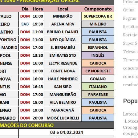
Próximo
Quina
Regras
Resulta
Sorteio
Super S
Telesen
Timema
concurs
concurs
resulta
Popu
Loteca
Loteca 
Cronogr
dos jog