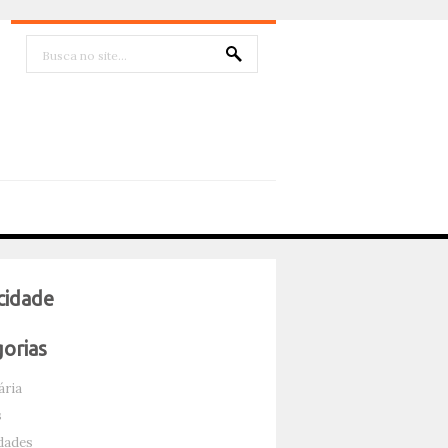
cidade
orias
ária
s
dades