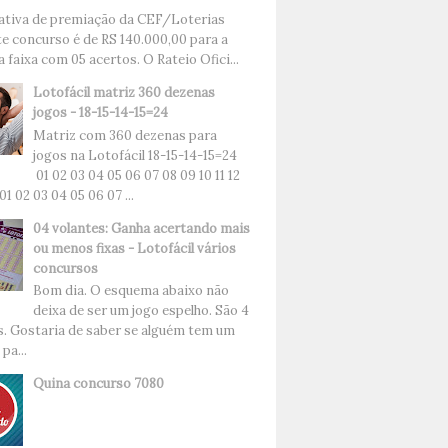
ativa de premiação da CEF/Loterias
te concurso é de RS 140.000,00 para a
 faixa com 05 acertos. O Rateio Ofici...
Lotofácil matriz 360 dezenas
jogos - 18-15-14-15=24
Matriz com 360 dezenas para
jogos na Lotofácil 18-15-14-15=24
01 02 03 04 05 06 07 08 09 10 11 12
 01 02 03 04 05 06 07 ...
04 volantes: Ganha acertando mais
ou menos fixas - Lotofácil vários
concursos
Bom dia. O esquema abaixo não
deixa de ser um jogo espelho. São 4
s. Gostaria de saber se alguém tem um
pa...
Quina concurso 7080