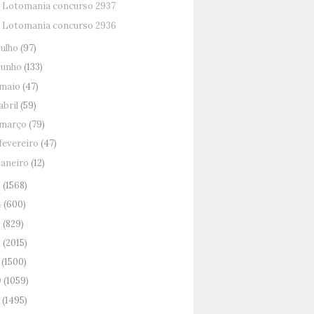
Lotomania concurso 2937
Lotomania concurso 2936
julho
(97)
junho
(133)
maio
(47)
abril
(59)
março
(79)
fevereiro
(47)
janeiro
(12)
5
(1568)
4
(600)
3
(829)
2
(2015)
1
(1500)
0
(1059)
9
(1495)