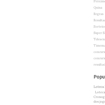
Próximo
Quina
Regras
Resulta
Sorteio
Super S
Telesen
Timema
concurs
concurs
resulta
Popu
Loteca
Loteca 
Cronogr
dos jog