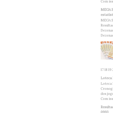
Com isso
MEGA SE
estatís
MEGA S
Resulta
Dezenas
Dezenas.
17 18 19
Loteca 
Loteca 
Cronogr
dos jog
Com isso
Resulta
0993