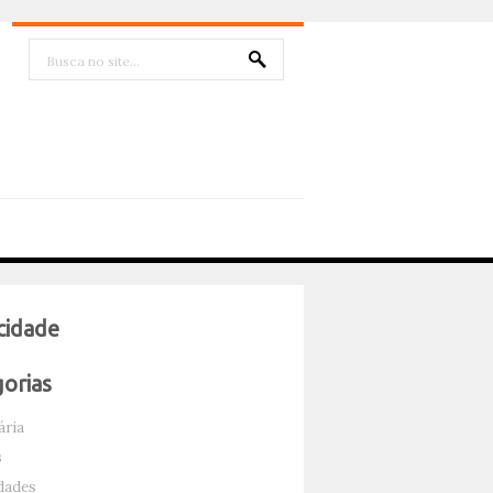
cidade
orias
ária
s
dades