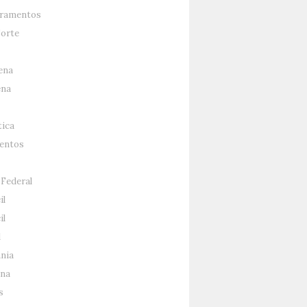
ramentos
Sorte
ena
ena
tica
entos
 Federal
il
il
l
nia
na
s