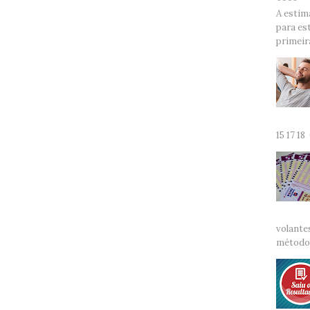
A estim
para es
primeira
15 17 18
volante
método 