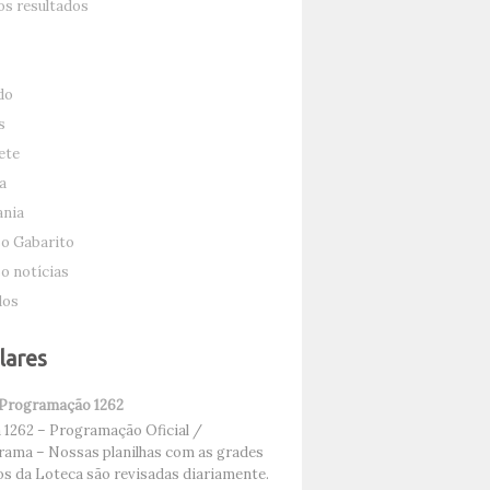
s resultados
do
s
ete
a
nia
o Gabarito
o notícias
dos
lares
 Programação 1262
1262 – Programação Oficial /
ama – Nossas planilhas com as grades
os da Loteca são revisadas diariamente.