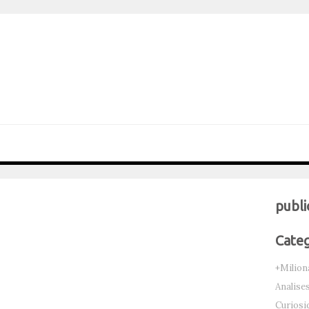
publi
Categ
+Milion
Analise
Curiosi