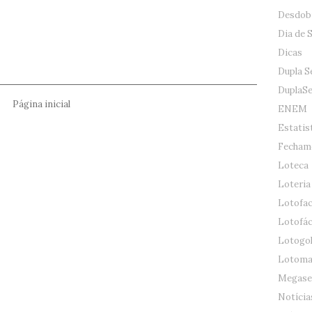
Desdob
Dia de 
Dicas
Dupla S
DuplaS
Página inicial
ENEM
Estatis
Fecham
Loteca
Loteria
Lotofac
Lotofác
Lotogo
Lotoma
Megase
Notícia