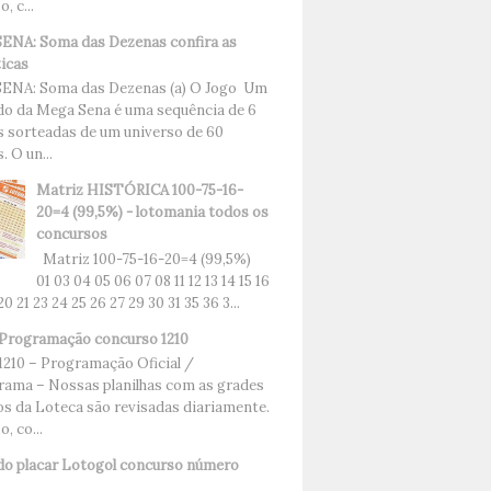
, c...
NA: Soma das Dezenas confira as
ticas
ENA: Soma das Dezenas (a) O Jogo Um
do da Mega Sena é uma sequência de 6
 sorteadas de um universo de 60
 O un...
Matriz HISTÓRICA 100-75-16-
20=4 (99,5%) - lotomania todos os
concursos
Matriz 100-75-16-20=4 (99,5%)
01 03 04 05 06 07 08 11 12 13 14 15 16
 20 21 23 24 25 26 27 29 30 31 35 36 3...
Programação concurso 1210
1210 – Programação Oficial /
ama – Nossas planilhas com as grades
os da Loteca são revisadas diariamente.
, co...
do placar Lotogol concurso número