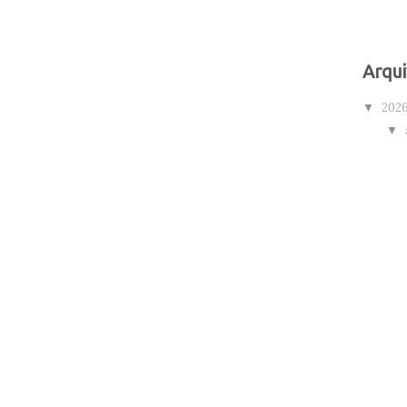
Arqui
202
▼
▼